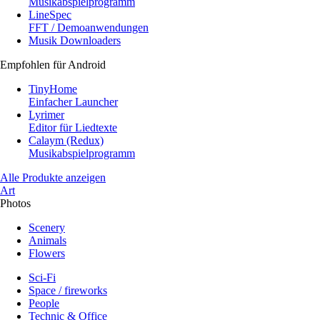
Musikabspielprogramm
LineSpec
FFT / Demoanwendungen
Musik Downloaders
Empfohlen für Android
TinyHome
Einfacher Launcher
Lyrimer
Editor für Liedtexte
Calaym (Redux)
Musikabspielprogramm
Alle Produkte anzeigen
Art
Photos
Scenery
Animals
Flowers
Sci-Fi
Space / fireworks
People
Technic & Office