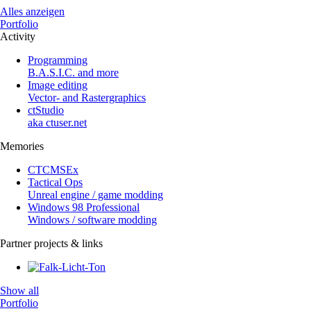
Alles anzeigen
Portfolio
Activity
Programming
B.A.S.I.C. and more
Image editing
Vector- and Rastergraphics
ctStudio
aka ctuser.net
Memories
CTCMSEx
Tactical Ops
Unreal engine / game modding
Windows 98 Professional
Windows / software modding
Partner projects & links
Show all
Portfolio