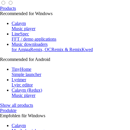
Products
Recommended for Windows
Calaym
Music player
LineSpec
FFT / demo applications
Music downloaders
for AmigaRemix, OCRemix & RemixKwed
Recommended for Android
TinyHome
Simple launcher
Lyrimer
Lyirc editor
Calaym (Redux)
Music player
Show all products
Produkte
Empfohlen für Windows
Calaym