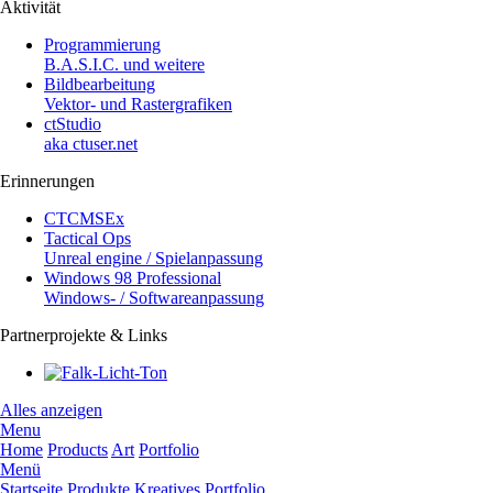
Aktivität
Programmierung
B.A.S.I.C. und weitere
Bildbearbeitung
Vektor- und Rastergrafiken
ctStudio
aka ctuser.net
Erinnerungen
CTCMSEx
Tactical Ops
Unreal engine / Spielanpassung
Windows 98 Professional
Windows- / Softwareanpassung
Partnerprojekte & Links
Alles anzeigen
Menu
Home
Products
Art
Portfolio
Menü
Startseite
Produkte
Kreatives
Portfolio