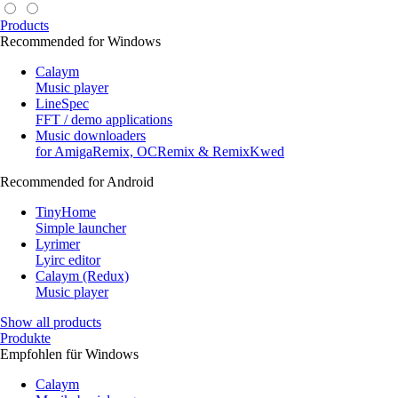
Products
Recommended for Windows
Calaym
Music player
LineSpec
FFT / demo applications
Music downloaders
for AmigaRemix, OCRemix & RemixKwed
Recommended for Android
TinyHome
Simple launcher
Lyrimer
Lyirc editor
Calaym (Redux)
Music player
Show all products
Produkte
Empfohlen für Windows
Calaym