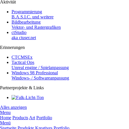
Aktivität
Programmierung
B.A.S.I.C. und weitere
Bildbearbeitung
Vektor- und Rastergrafiken
ctStudio
aka ctuser.net
Erinnerungen
CTCMSEx
Tactical Ops
Unreal engine / Spielanpassung
Windows 98 Professional
Windows- / Softwareanpassung
Partnerprojekte & Links
Alles anzeigen
Menu
Home
Products
Art
Portfolio
Menü
Startseite
Produkte
Kreatives
Portfolio