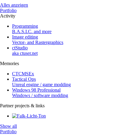
Alles anzeigen
Portfolio
Activity
Programming
B.A.S.I.C. and more
Image editing
Vector- and Rastergraphics
ctStudio
aka ctuser.net
Memories
CTCMSEx
Tactical Ops
Unreal engine / game modding
Windows 98 Professional
Windows / software modding
Partner projects & links
Show all
Portfolio