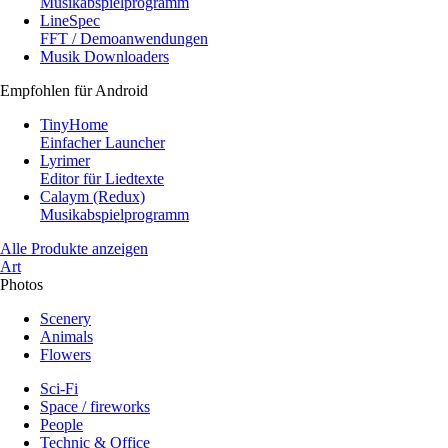
Musikabspielprogramm
LineSpec
FFT / Demoanwendungen
Musik Downloaders
Empfohlen für Android
TinyHome
Einfacher Launcher
Lyrimer
Editor für Liedtexte
Calaym (Redux)
Musikabspielprogramm
Alle Produkte anzeigen
Art
Photos
Scenery
Animals
Flowers
Sci-Fi
Space / fireworks
People
Technic & Office