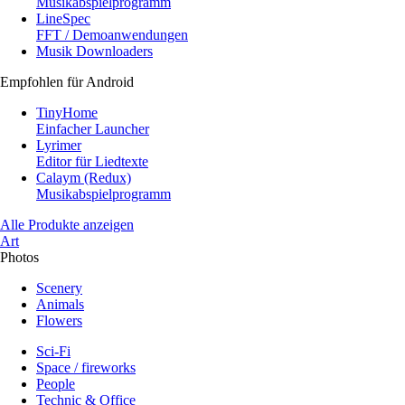
Musikabspielprogramm
LineSpec
FFT / Demoanwendungen
Musik Downloaders
Empfohlen für Android
TinyHome
Einfacher Launcher
Lyrimer
Editor für Liedtexte
Calaym (Redux)
Musikabspielprogramm
Alle Produkte anzeigen
Art
Photos
Scenery
Animals
Flowers
Sci-Fi
Space / fireworks
People
Technic & Office