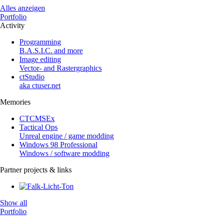
Alles anzeigen
Portfolio
Activity
Programming
B.A.S.I.C. and more
Image editing
Vector- and Rastergraphics
ctStudio
aka ctuser.net
Memories
CTCMSEx
Tactical Ops
Unreal engine / game modding
Windows 98 Professional
Windows / software modding
Partner projects & links
Show all
Portfolio