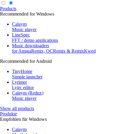
Products
Recommended for Windows
Calaym
Music player
LineSpec
FFT / demo applications
Music downloaders
for AmigaRemix, OCRemix & RemixKwed
Recommended for Android
TinyHome
Simple launcher
Lyrimer
Lyirc editor
Calaym (Redux)
Music player
Show all products
Produkte
Empfohlen für Windows
Calaym