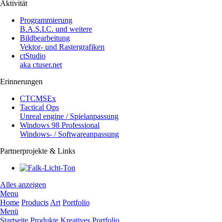
Aktivität
Programmierung
B.A.S.I.C. und weitere
Bildbearbeitung
Vektor- und Rastergrafiken
ctStudio
aka ctuser.net
Erinnerungen
CTCMSEx
Tactical Ops
Unreal engine / Spielanpassung
Windows 98 Professional
Windows- / Softwareanpassung
Partnerprojekte & Links
Alles anzeigen
Menu
Home
Products
Art
Portfolio
Menü
Startseite
Produkte
Kreatives
Portfolio