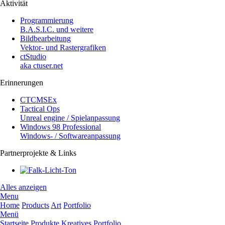
Aktivität
Programmierung
B.A.S.I.C. und weitere
Bildbearbeitung
Vektor- und Rastergrafiken
ctStudio
aka ctuser.net
Erinnerungen
CTCMSEx
Tactical Ops
Unreal engine / Spielanpassung
Windows 98 Professional
Windows- / Softwareanpassung
Partnerprojekte & Links
Alles anzeigen
Menu
Home
Products
Art
Portfolio
Menü
Startseite
Produkte
Kreatives
Portfolio