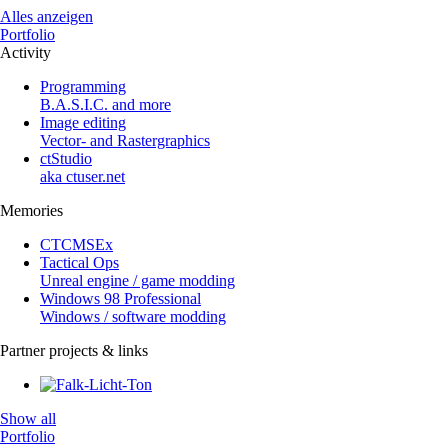
Alles anzeigen
Portfolio
Activity
Programming
B.A.S.I.C. and more
Image editing
Vector- and Rastergraphics
ctStudio
aka ctuser.net
Memories
CTCMSEx
Tactical Ops
Unreal engine / game modding
Windows 98 Professional
Windows / software modding
Partner projects & links
Show all
Portfolio