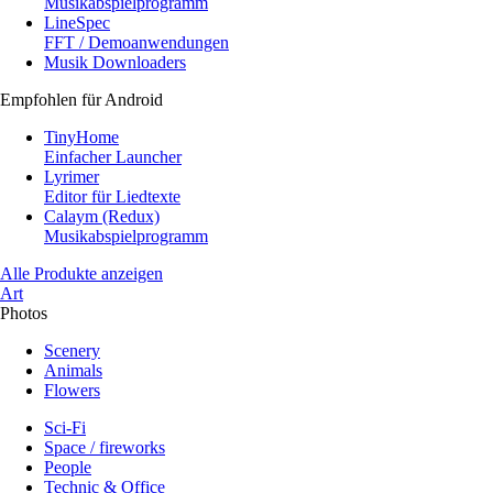
Musikabspielprogramm
LineSpec
FFT / Demoanwendungen
Musik Downloaders
Empfohlen für Android
TinyHome
Einfacher Launcher
Lyrimer
Editor für Liedtexte
Calaym (Redux)
Musikabspielprogramm
Alle Produkte anzeigen
Art
Photos
Scenery
Animals
Flowers
Sci-Fi
Space / fireworks
People
Technic & Office