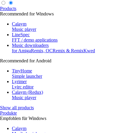
Products
Recommended for Windows
Calaym
Music player
LineSpec
FFT / demo applications
Music downloaders
for AmigaRemix, OCRemix & RemixKwed
Recommended for Android
TinyHome
Simple launcher
Lyrimer
Lyirc editor
Calaym (Redux)
Music player
Show all products
Produkte
Empfohlen für Windows
Calaym