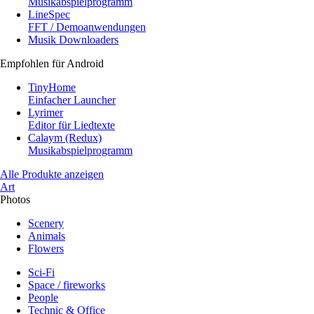
Musikabspielprogramm
LineSpec
FFT / Demoanwendungen
Musik Downloaders
Empfohlen für Android
TinyHome
Einfacher Launcher
Lyrimer
Editor für Liedtexte
Calaym (Redux)
Musikabspielprogramm
Alle Produkte anzeigen
Art
Photos
Scenery
Animals
Flowers
Sci-Fi
Space / fireworks
People
Technic & Office