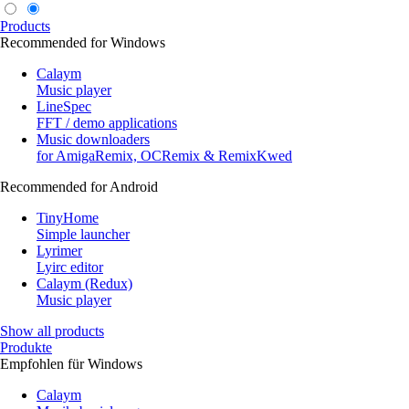
Products
Recommended for Windows
Calaym
Music player
LineSpec
FFT / demo applications
Music downloaders
for AmigaRemix, OCRemix & RemixKwed
Recommended for Android
TinyHome
Simple launcher
Lyrimer
Lyirc editor
Calaym (Redux)
Music player
Show all products
Produkte
Empfohlen für Windows
Calaym