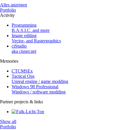
Alles anzeigen
Portfolio
Activity
Programming
B.A.S.I.C. and more
Image editing
Vector- and Rastergraphics
ctStudio
aka ctuser.net
Memories
CTCMSEx
Tactical Ops
Unreal engine / game modding
Windows 98 Professional
Windows / software modding
Partner projects & links
Show all
Portfolio