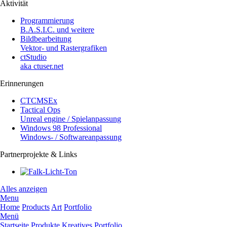
Aktivität
Programmierung
B.A.S.I.C. und weitere
Bildbearbeitung
Vektor- und Rastergrafiken
ctStudio
aka ctuser.net
Erinnerungen
CTCMSEx
Tactical Ops
Unreal engine / Spielanpassung
Windows 98 Professional
Windows- / Softwareanpassung
Partnerprojekte & Links
Alles anzeigen
Menu
Home
Products
Art
Portfolio
Menü
Startseite
Produkte
Kreatives
Portfolio