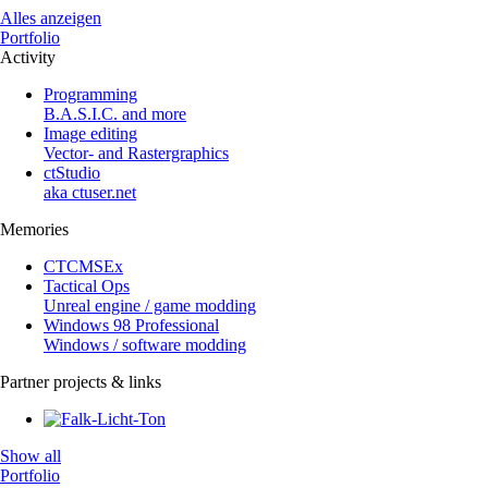
Alles anzeigen
Portfolio
Activity
Programming
B.A.S.I.C. and more
Image editing
Vector- and Rastergraphics
ctStudio
aka ctuser.net
Memories
CTCMSEx
Tactical Ops
Unreal engine / game modding
Windows 98 Professional
Windows / software modding
Partner projects & links
Show all
Portfolio