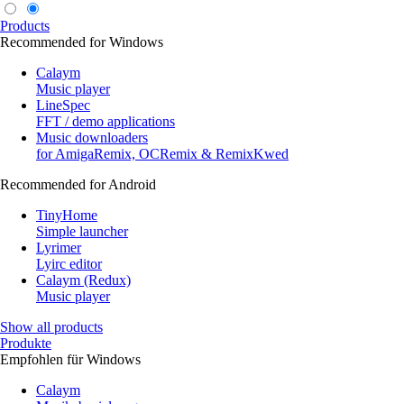
Products
Recommended for Windows
Calaym
Music player
LineSpec
FFT / demo applications
Music downloaders
for AmigaRemix, OCRemix & RemixKwed
Recommended for Android
TinyHome
Simple launcher
Lyrimer
Lyirc editor
Calaym (Redux)
Music player
Show all products
Produkte
Empfohlen für Windows
Calaym