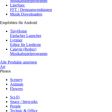
Musikabspielprogramm
LineSpec
FFT / Demoanwendungen
Musik Downloaders
Empfohlen für Android
TinyHome
Einfacher Launcher
Lyrimer
Editor für Liedtexte
Calaym (Redux)
Musikabspielprogramm
Alle Produkte anzeigen
Art
Photos
Scenery
Animals
Flowers
Sci-Fi
Space / fireworks
People
Technic & Office