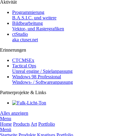
Aktivität
Programmierung
B.A.S.I.C. und weitere
Bildbearbeitung
Vektor- und Rastergrafiken
ctStudio
aka ctuser.net
Erinnerungen
CTCMSEx
Tactical Ops
Unreal engine / Spielanpassung
Windows 98 Professional
Windows- / Softwareanpassung
Partnerprojekte & Links
Alles anzeigen
Menu
Home
Products
Art
Portfolio
Menü
Startseite
Produkte
Kreatives
Portfolio