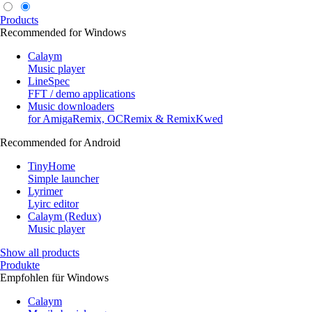
Products
Recommended for Windows
Calaym
Music player
LineSpec
FFT / demo applications
Music downloaders
for AmigaRemix, OCRemix & RemixKwed
Recommended for Android
TinyHome
Simple launcher
Lyrimer
Lyirc editor
Calaym (Redux)
Music player
Show all products
Produkte
Empfohlen für Windows
Calaym