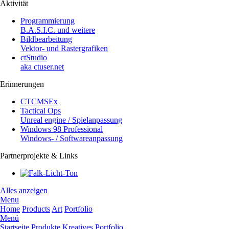
Aktivität
Programmierung
B.A.S.I.C. und weitere
Bildbearbeitung
Vektor- und Rastergrafiken
ctStudio
aka ctuser.net
Erinnerungen
CTCMSEx
Tactical Ops
Unreal engine / Spielanpassung
Windows 98 Professional
Windows- / Softwareanpassung
Partnerprojekte & Links
Alles anzeigen
Menu
Home
Products
Art
Portfolio
Menü
Startseite
Produkte
Kreatives
Portfolio