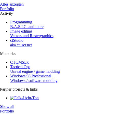
Alles anzeigen
Portfolio
Activity
Programming
B.A.S.I.C. and more
Image editing
Vector- and Rastergraphics
ctStudio
aka ctuser.net
Memories
CTCMSEx
Tactical Ops
Unreal engine / game modding
Windows 98 Professional
Windows / software modding
Partner projects & links
Show all
Portfolio