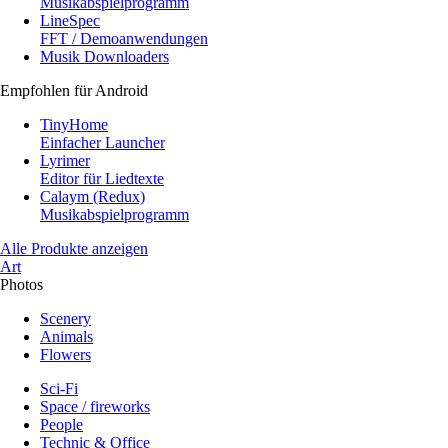
Musikabspielprogramm
LineSpec
FFT / Demoanwendungen
Musik Downloaders
Empfohlen für Android
TinyHome
Einfacher Launcher
Lyrimer
Editor für Liedtexte
Calaym (Redux)
Musikabspielprogramm
Alle Produkte anzeigen
Art
Photos
Scenery
Animals
Flowers
Sci-Fi
Space / fireworks
People
Technic & Office