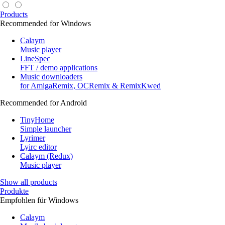
Products
Recommended for Windows
Calaym
Music player
LineSpec
FFT / demo applications
Music downloaders
for AmigaRemix, OCRemix & RemixKwed
Recommended for Android
TinyHome
Simple launcher
Lyrimer
Lyirc editor
Calaym (Redux)
Music player
Show all products
Produkte
Empfohlen für Windows
Calaym