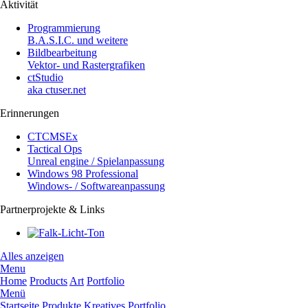
Aktivität
Programmierung
B.A.S.I.C. und weitere
Bildbearbeitung
Vektor- und Rastergrafiken
ctStudio
aka ctuser.net
Erinnerungen
CTCMSEx
Tactical Ops
Unreal engine / Spielanpassung
Windows 98 Professional
Windows- / Softwareanpassung
Partnerprojekte & Links
Alles anzeigen
Menu
Home
Products
Art
Portfolio
Menü
Startseite
Produkte
Kreatives
Portfolio