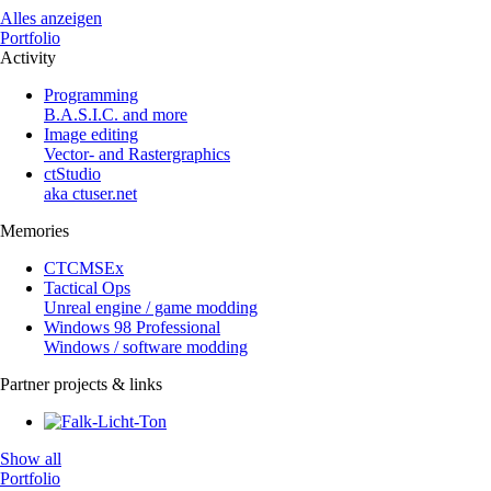
Alles anzeigen
Portfolio
Activity
Programming
B.A.S.I.C. and more
Image editing
Vector- and Rastergraphics
ctStudio
aka ctuser.net
Memories
CTCMSEx
Tactical Ops
Unreal engine / game modding
Windows 98 Professional
Windows / software modding
Partner projects & links
Show all
Portfolio