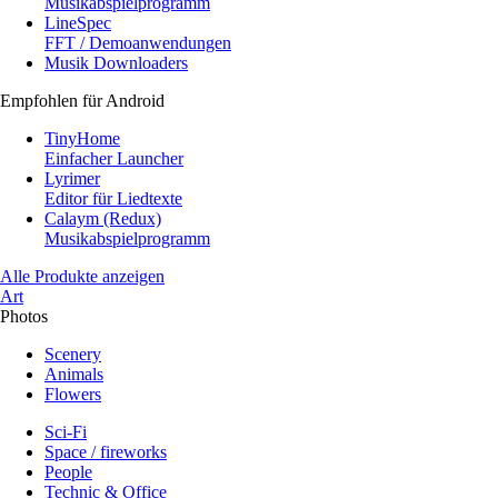
Musikabspielprogramm
LineSpec
FFT / Demoanwendungen
Musik Downloaders
Empfohlen für Android
TinyHome
Einfacher Launcher
Lyrimer
Editor für Liedtexte
Calaym (Redux)
Musikabspielprogramm
Alle Produkte anzeigen
Art
Photos
Scenery
Animals
Flowers
Sci-Fi
Space / fireworks
People
Technic & Office